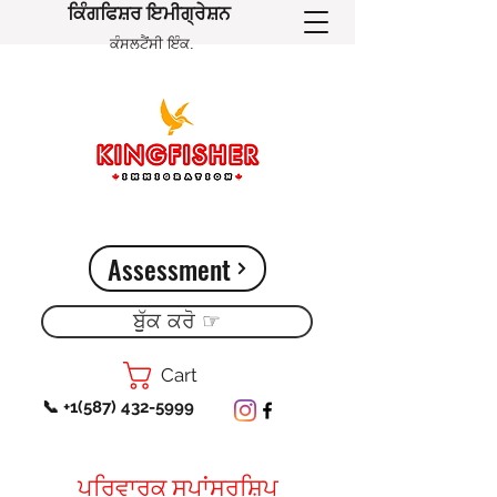
ਕਿੰਗਫਿਸ਼ਰ ਇਮੀਗ੍ਰੇਸ਼ਨ
ਕੰਸਲਟੈਂਸੀ ਇੰਕ.
Assessment
ਬੁੁੱਕ ਕਰੋ ☞
Cart
📞 +1(587) 432-5999
ਪਰਿਵਾਰਕ ਸਪਾਂਸਰਸ਼ਿਪ