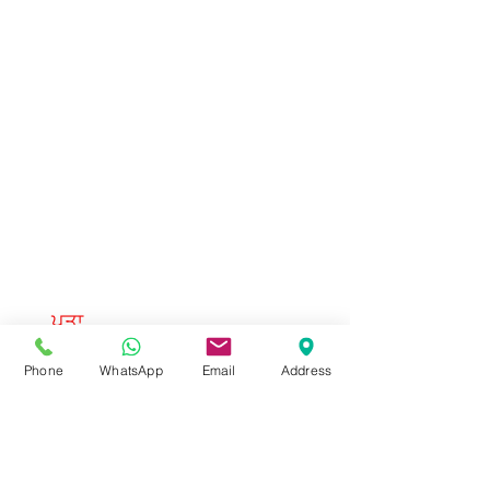
ਪਤਾ
199 ਸੇਡਲਸਟੋਨ ਗ੍ਰੀਨ NE,
Phone
WhatsApp
Email
Address
ਕੈਲਗਰੀ, AB T3J2C8
ਫ਼ੋਨ
+1(587) 432-5999