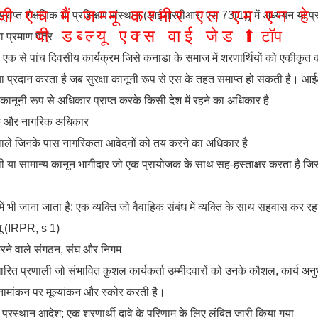
जी
एच
मैं
जम्मू
कश्मीर
एल
एम
एन
हे
प्राप्त शैक्षणिक या प्रशिक्षण संस्थान (आईआरपीआर, एस 73(1)) में अध्ययन या प्र
वी
डब्ल्यू
एक्स
वाई
जेड
⬆︎
टॉप
ा प्रमाण पत्र
एक से पांच दिवसीय कार्यक्रम जिसे कनाडा के समाज में शरणार्थियों को एकीकृत क
 प्रदान करता है जब सुरक्षा कानूनी रूप से एस के तहत समाप्त हो सकती है। 
कानूनी रूप से अधिकार प्राप्त करके किसी देश में रहने का अधिकार है
ीतिक और नागरिक अधिकार
ने वाले जिनके पास नागरिकता आवेदनों को तय करने का अधिकार है
या सामान्य कानून भागीदार जो एक प्रायोजक के साथ सह-हस्ताक्षर करता है जि
 भी जाना जाता है; एक व्यक्ति जो वैवाहिक संबंध में व्यक्ति के साथ सहवास कर र
गू (IRPR, s 1)
करने वाले संगठन, संघ और निगम
रित प्रणाली जो संभावित कुशल कार्यकर्ता उम्मीदवारों को उनके कौशल, कार्य अनुभव
रा नामांकन पर मूल्यांकन और स्कोर करती है।
क प्रस्थान आदेश; एक शरणार्थी दावे के परिणाम के लिए लंबित जारी किया गया