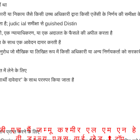
ं था
ी या निकाय जैसे किसी उच्च अधिकारी द्वारा किसी एजेंसी के निर्णय की समीक्ष
ता है;
judic
ial समीक्षा
से guished
Distin
ी, एक न्यायाधिकरण, या एक अदालत के फैसले की अपील करता है
रण के साथ एक आवेदन दायर करती है
नुरोध जो मौखिक या लिखित रूप में किसी अधिकारी या अन्य निर्णयकर्ता को सरकारी का
में लेने के लिए
्थी दावेदार" के साथ परस्पर किया जाता है
जी
एच
मैं
जम्मू
कश्मीर
एल
एम
एन
हे
लाभ प्राप्त करने के लिए
वी
डब्ल्यू
एक्स
वाई
जेड
⬆︎
टॉप