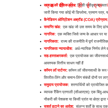
एक
बी
सी
डी
ई
एफ
कनाडा की शैक्षिक साख:
किसी पंजीकृत/मान्यता 
जारी किया गया कोई भी डिप्लोमा, प्रमाण पत्र, य
कैनेडियन ओरिएंटेशन अब्रॉड (COA) प्रोग्राम:
समाप्ति खंड:
एक खंड जो उस समय के लिए ढांचा
नागरिक:
एक व्यक्ति जिसे जन्म के आधार पर या 
नागरिकता:
राज्य की राजनीति में पूर्ण राजन
नागरिकता न्यायाधीश:
अर्ध-न्यायिक निर्णय ले
सह-हस्ताक्षरकर्ता:
एक प्रायोजक का जीवनसाथी 
आवश्यक वित्तीय साधन नहीं हैं
कॉमन लॉ पार्टनर:
कॉमन लॉ जीवनसाथी के रूप में
विपरीत-लिंग और समान-लिंग संबंधों दोनों पर ला
समुदाय प्रायोजक:
शरणार्थियों को प्रायोजित 
व्यापक रैंकिंग प्रणाली (सीआरएस): एक बिंदु-आधा
नौकरी की पेशकश या किसी प्रांत या क्षेत्र द्वा
सशर्त हटाने का आदेश:
संलग्न शर्तों के साथ ए