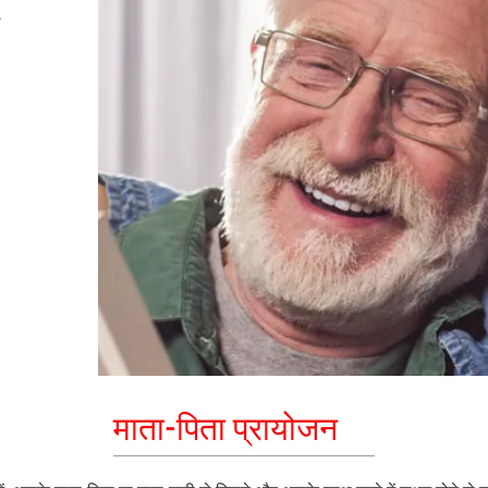
ए
माता-पिता प्रायोजन